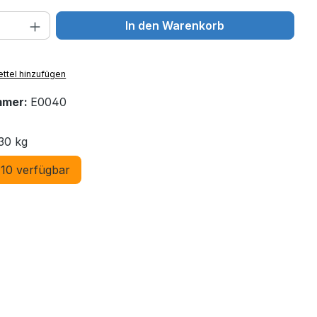
 Anzahl: Gib den gewünschten Wert ein 
In den Warenkorb
ttel hinzufügen
mmer:
E0040
30 kg
10 verfügbar