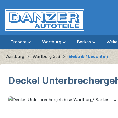
m Hauptinhalt springen
Zur Suche springen
Zur Hauptnavigation springen
Trabant
Wartburg
Barkas
Weit
Wartburg
Wartburg 353
Elektrik / Leuchten
Deckel Unterbrechergeh
Bildergalerie überspringen