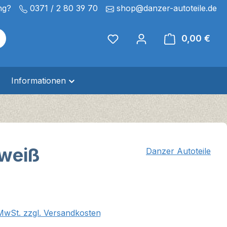
ng?
0371 / 2 80 39 70
shop@danzer-autoteile.de
0,00 €
Ware
Informationen
 weiß
Danzer Autoteile
eis:
 MwSt. zzgl. Versandkosten