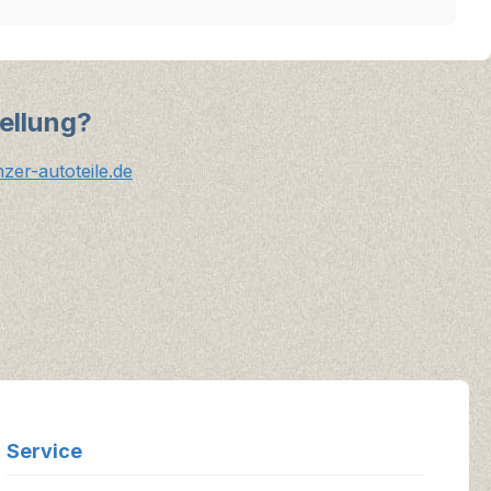
ellung?
er-autoteile.de
Service