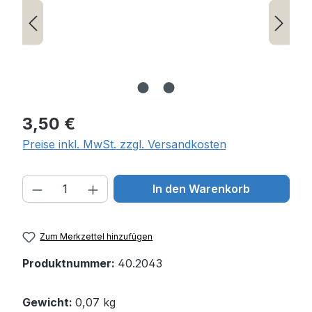
Regulärer Preis:
3,50 €
Preise inkl. MwSt. zzgl. Versandkosten
Produkt Anzahl: Gib den gewünschten W
In den Warenkorb
Zum Merkzettel hinzufügen
Produktnummer:
40.2043
Gewicht:
0,07 kg