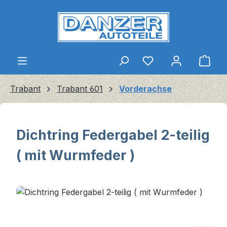
Zum Hauptinhalt springen
Ware
Trabant
Trabant 601
Vorderachse
Dichtring Federgabel 2-teilig
( mit Wurmfeder )
Bildergalerie überspringen