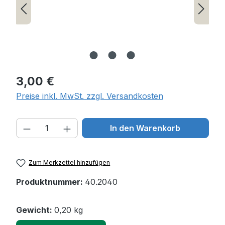
Regulärer Preis:
3,00 €
Preise inkl. MwSt. zzgl. Versandkosten
Produkt Anzahl: Gib den gewünschten W
In den Warenkorb
Zum Merkzettel hinzufügen
Produktnummer:
40.2040
Gewicht:
0,20 kg