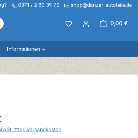
ng?
0371 / 2 80 39 70
shop@danzer-autoteile.de
0,00 €
Ware
Informationen
eis:
€
 MwSt. zzgl. Versandkosten