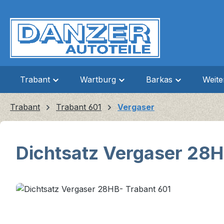
m Hauptinhalt springen
Zur Suche springen
Zur Hauptnavigation springen
Trabant
Wartburg
Barkas
Weit
Trabant
Trabant 601
Vergaser
Dichtsatz Vergaser 28H
Bildergalerie überspringen