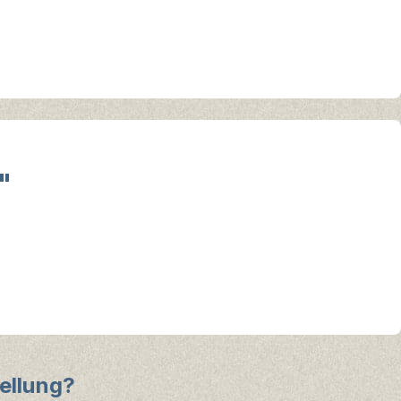
"
ellung?