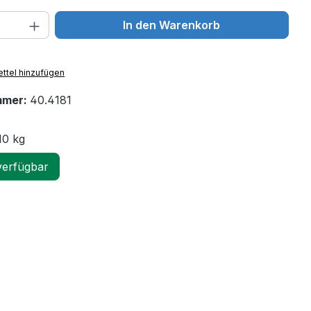
 Anzahl: Gib den gewünschten Wert ein 
In den Warenkorb
ttel hinzufügen
mmer:
40.4181
10 kg
verfügbar