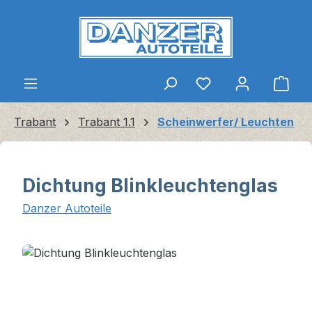
Zum Hauptinhalt springen
Ware
Trabant
Trabant 1.1
Scheinwerfer/ Leuchten
Dichtung Blinkleuchtenglas
Danzer Autoteile
Bildergalerie überspringen