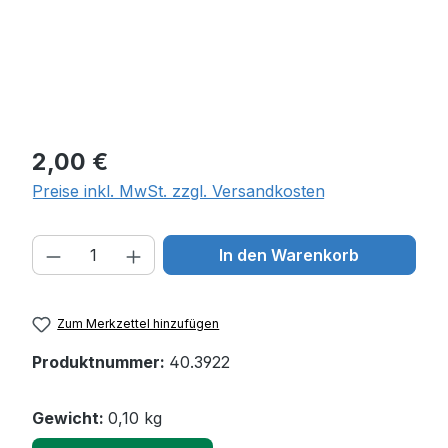
Regulärer Preis:
2,00 €
Preise inkl. MwSt. zzgl. Versandkosten
Produkt Anzahl: Gib den gewünschten W
In den Warenkorb
Zum Merkzettel hinzufügen
Produktnummer:
40.3922
Gewicht:
0,10 kg