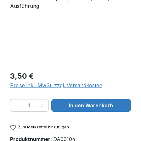
Regulärer Preis:
3,50 €
Preise inkl. MwSt. zzgl. Versandkosten
Produkt Anzahl: Gib den gewünschten W
In den Warenkorb
Zum Merkzettel hinzufügen
Produktnummer:
DA00104