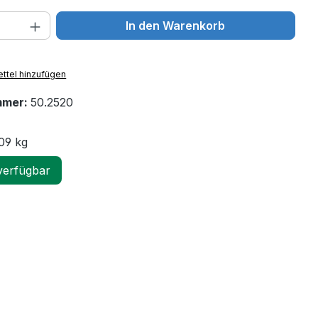
 Anzahl: Gib den gewünschten Wert ein 
In den Warenkorb
ttel hinzufügen
mmer:
50.2520
09 kg
verfügbar