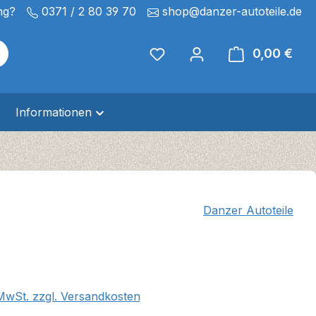
ng?
0371 / 2 80 39 70
shop@danzer-autoteile.de
0,00 €
Ware
Informationen
Danzer Autoteile
eis:
 MwSt. zzgl. Versandkosten