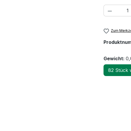
Produkt
Zum Merkze
Produktnu
Gewicht:
0,
82 Stück 