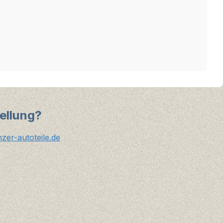
ellung?
er-autoteile.de