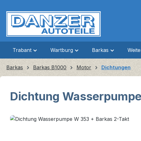
m Hauptinhalt springen
Zur Suche springen
Zur Hauptnavigation springen
Trabant
Wartburg
Barkas
Weit
Barkas
Barkas B1000
Motor
Dichtungen
Dichtung Wasserpumpe 
Bildergalerie überspringen