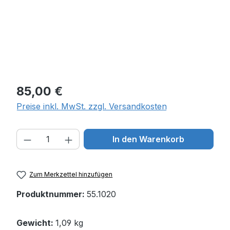
Regulärer Preis:
85,00 €
Preise inkl. MwSt. zzgl. Versandkosten
Produkt Anzahl: Gib den gewünschten W
In den Warenkorb
Zum Merkzettel hinzufügen
Produktnummer:
55.1020
Gewicht:
1,09 kg