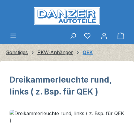
Zum Hauptinhalt springen
Ware
Sonstiges
PKW-Anhänger
QEK
Dreikammerleuchte rund,
links ( z. Bsp. für QEK )
Bildergalerie überspringen