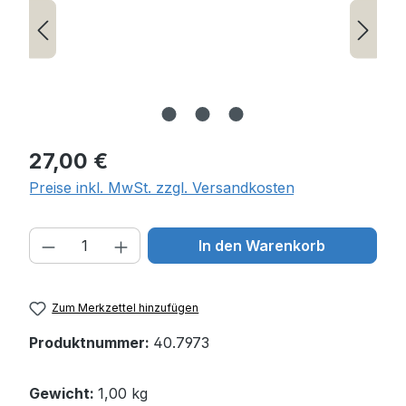
Regulärer Preis:
27,00 €
Preise inkl. MwSt. zzgl. Versandkosten
Produkt Anzahl: Gib den gewünschten W
In den Warenkorb
Zum Merkzettel hinzufügen
Produktnummer:
40.7973
Gewicht:
1,00 kg