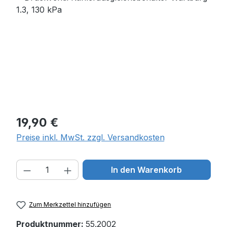
Regulärer Preis:
19,90 €
Preise inkl. MwSt. zzgl. Versandkosten
Produkt Anzahl: Gib den gewünschten W
In den Warenkorb
Zum Merkzettel hinzufügen
Produktnummer:
55.2002