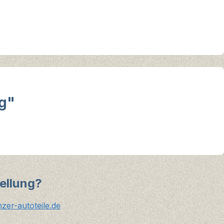
g"
ellung?
er-autoteile.de