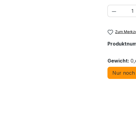
Produkt
Zum Merkze
Produktnu
Gewicht:
0,
Nur noch 