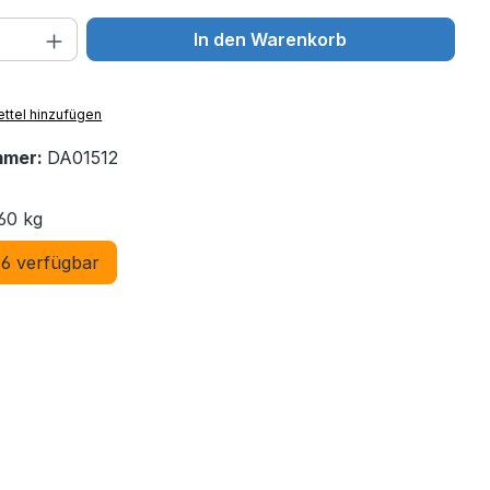
 Anzahl: Gib den gewünschten Wert ein 
In den Warenkorb
ttel hinzufügen
mmer:
DA01512
60 kg
6 verfügbar