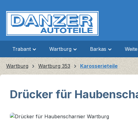
m Hauptinhalt springen
Zur Suche springen
Zur Hauptnavigation springen
Trabant
Wartburg
Barkas
Weit
Wartburg
Wartburg 353
Karosserieteile
Drücker für Haubensch
Bildergalerie überspringen