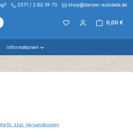
ng?
0371 / 2 80 39 70
shop@danzer-autoteile.de
0,00 €
Ware
Informationen
eis:
 MwSt. zzgl. Versandkosten