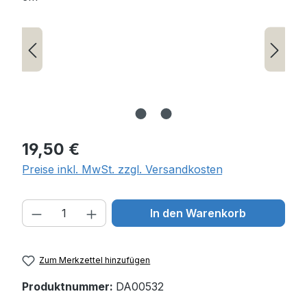
Regulärer Preis:
19,50 €
Preise inkl. MwSt. zzgl. Versandkosten
Produkt Anzahl: Gib den gewünschten W
In den Warenkorb
Zum Merkzettel hinzufügen
Produktnummer:
DA00532