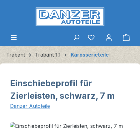
Zum Hauptinhalt springen
Ware
Trabant
Trabant 1.1
Karosserieteile
Einschiebeprofil für
Zierleisten, schwarz, 7 m
Danzer Autoteile
Bildergalerie überspringen