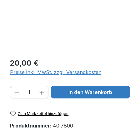
Regulärer Preis:
20,00 €
Preise inkl. MwSt. zzgl. Versandkosten
Produkt Anzahl: Gib den gewünschten W
In den Warenkorb
Zum Merkzettel hinzufügen
Produktnummer:
40.7800