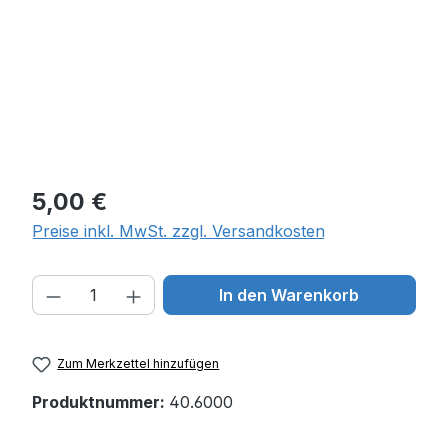
Regulärer Preis:
5,00 €
Preise inkl. MwSt. zzgl. Versandkosten
Produkt Anzahl: Gib den gewünschten W
In den Warenkorb
Zum Merkzettel hinzufügen
Produktnummer:
40.6000