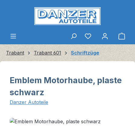
Zum Hauptinhalt springen
Ware
Trabant
Trabant 601
Schriftzüge
Emblem Motorhaube, plaste
schwarz
Danzer Autoteile
Bildergalerie überspringen