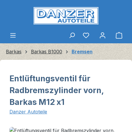
Zum Hauptinhalt springen
Ware
Barkas
Barkas B1000
Bremsen
Entlüftungsventil für
Radbremszylinder vorn,
Barkas M12 x1
Danzer Autoteile
Bildergalerie überspringen