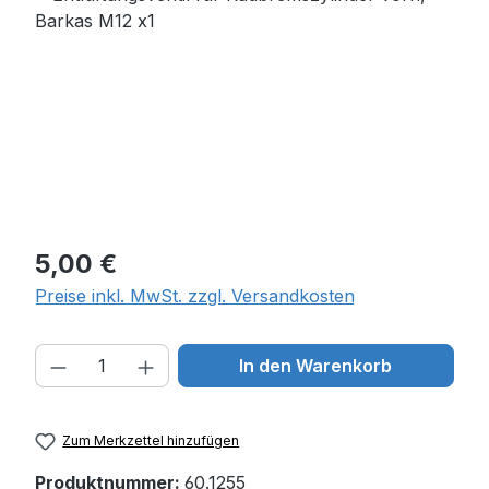
Regulärer Preis:
5,00 €
Preise inkl. MwSt. zzgl. Versandkosten
Produkt Anzahl: Gib den gewünschten W
In den Warenkorb
Zum Merkzettel hinzufügen
Produktnummer:
60.1255