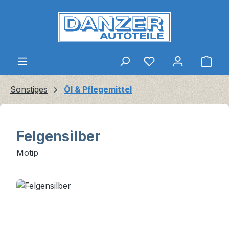
Zum Hauptinhalt springen
Ware
Sonstiges
Öl & Pflegemittel
Felgensilber
Motip
Bildergalerie überspringen