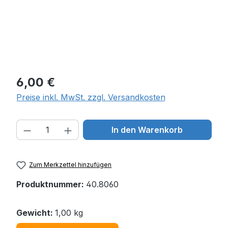
Regulärer Preis:
6,00 €
Preise inkl. MwSt. zzgl. Versandkosten
Produkt Anzahl: Gib den gewünschten W
In den Warenkorb
Zum Merkzettel hinzufügen
Produktnummer:
40.8060
Gewicht:
1,00 kg