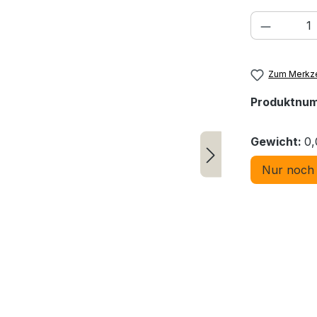
Produkt
Zum Merkze
Produktnu
Gewicht:
0,
Nur noch 