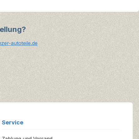
ellung?
er-autoteile.de
Service
Zahlung und Versand