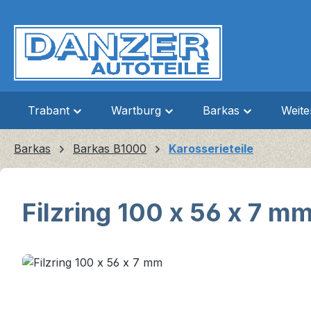
m Hauptinhalt springen
Zur Suche springen
Zur Hauptnavigation springen
Trabant
Wartburg
Barkas
Weit
Barkas
Barkas B1000
Karosserieteile
Filzring 100 x 56 x 7 m
Bildergalerie überspringen