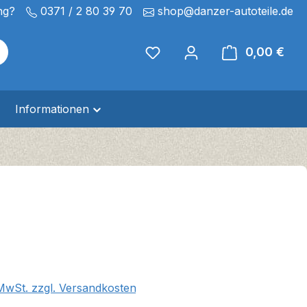
ng?
0371 / 2 80 39 70
shop@danzer-autoteile.de
0,00 €
Ware
Informationen
eis:
 MwSt. zzgl. Versandkosten