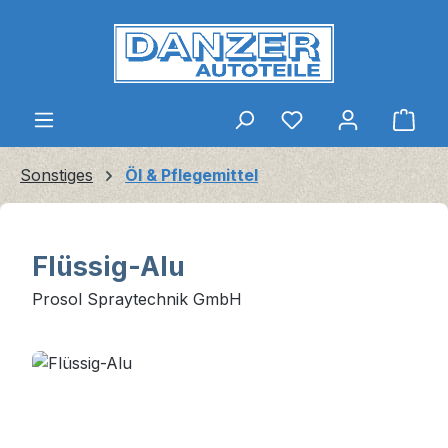
Zum Hauptinhalt springen
Ware
Sonstiges
Öl & Pflegemittel
Flüssig-Alu
Prosol Spraytechnik GmbH
Bildergalerie überspringen