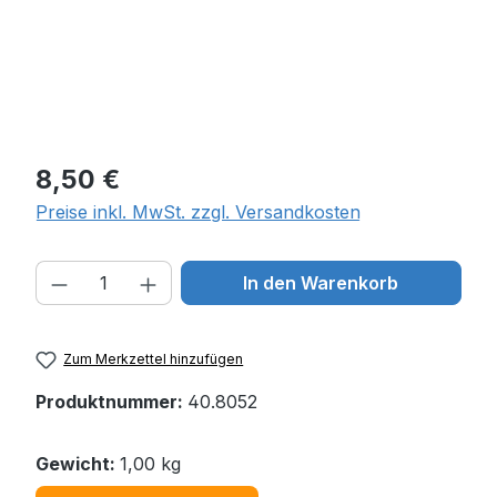
Regulärer Preis:
8,50 €
Preise inkl. MwSt. zzgl. Versandkosten
Produkt Anzahl: Gib den gewünschten W
In den Warenkorb
Zum Merkzettel hinzufügen
Produktnummer:
40.8052
Gewicht:
1,00 kg