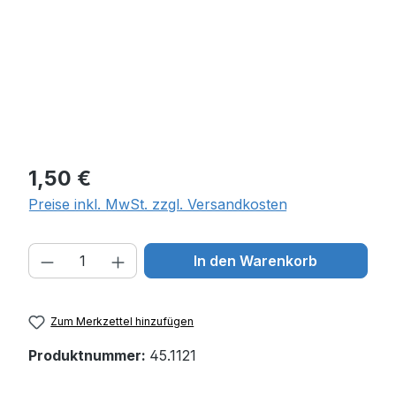
Regulärer Preis:
1,50 €
Preise inkl. MwSt. zzgl. Versandkosten
Produkt Anzahl: Gib den gewünschten W
In den Warenkorb
Zum Merkzettel hinzufügen
Produktnummer:
45.1121