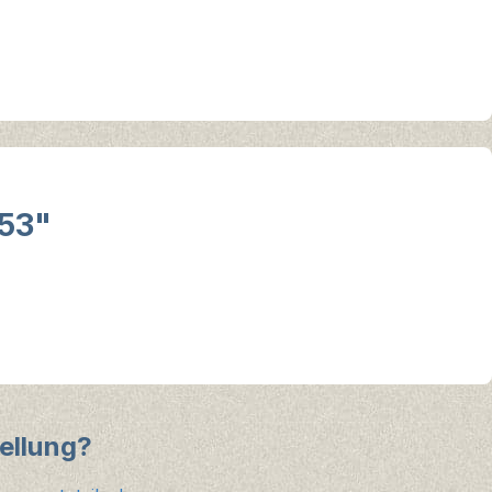
353"
ellung?