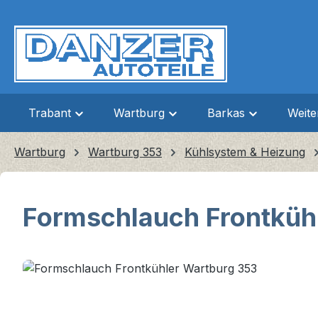
m Hauptinhalt springen
Zur Suche springen
Zur Hauptnavigation springen
Trabant
Wartburg
Barkas
Weit
Wartburg
Wartburg 353
Kühlsystem & Heizung
Formschlauch Frontküh
Bildergalerie überspringen