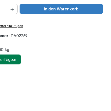
 Anzahl: Gib den gewünschten Wert ein 
In den Warenkorb
ttel hinzufügen
mmer:
DA02269
00 kg
verfügbar