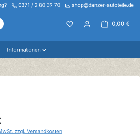
ng?
0371 / 2 80 39 70
shop@danzer-autoteile.de
0,00 €
Ware
Informationen
eis:
€
 MwSt. zzgl. Versandkosten