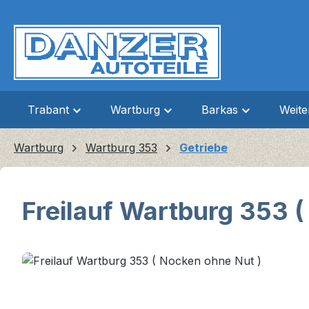
m Hauptinhalt springen
Zur Suche springen
Zur Hauptnavigation springen
Trabant
Wartburg
Barkas
Weit
Wartburg
Wartburg 353
Getriebe
Freilauf Wartburg 353 (
Bildergalerie überspringen