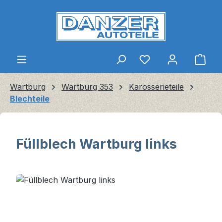
Zum Hauptinhalt springen
Ware
Wartburg
Wartburg 353
Karosserieteile
Blechteile
Füllblech Wartburg links
Bildergalerie überspringen