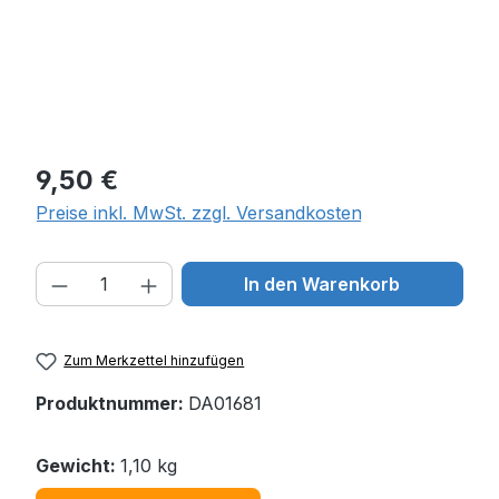
Regulärer Preis:
9,50 €
Preise inkl. MwSt. zzgl. Versandkosten
Produkt Anzahl: Gib den gewünschten W
In den Warenkorb
Zum Merkzettel hinzufügen
Produktnummer:
DA01681
Gewicht:
1,10 kg