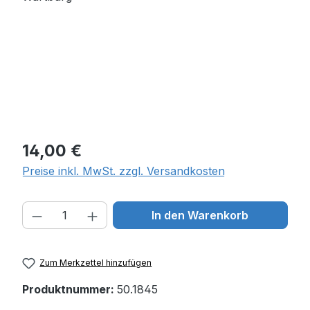
Regulärer Preis:
14,00 €
Preise inkl. MwSt. zzgl. Versandkosten
Produkt Anzahl: Gib den gewünschten W
In den Warenkorb
Zum Merkzettel hinzufügen
Produktnummer:
50.1845