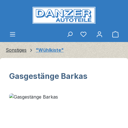
Zum Hauptinhalt springen
Ware
Sonstiges
"Wühlkiste"
Gasgestänge Barkas
Bildergalerie überspringen