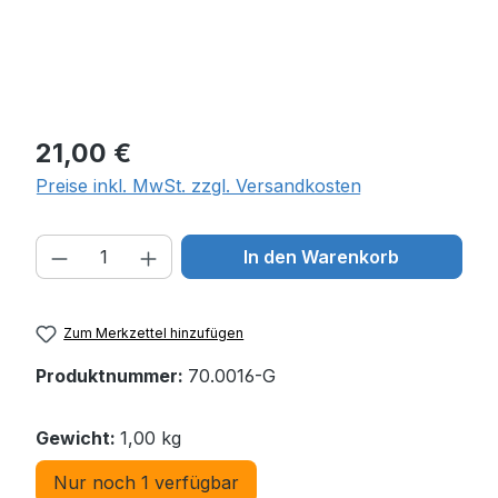
Regulärer Preis:
21,00 €
Preise inkl. MwSt. zzgl. Versandkosten
Produkt Anzahl: Gib den gewünschten W
In den Warenkorb
Zum Merkzettel hinzufügen
Produktnummer:
70.0016-G
Gewicht:
1,00 kg
Nur noch 1 verfügbar