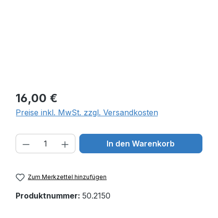
Regulärer Preis:
16,00 €
Preise inkl. MwSt. zzgl. Versandkosten
Produkt Anzahl: Gib den gewünschten W
In den Warenkorb
Zum Merkzettel hinzufügen
Produktnummer:
50.2150