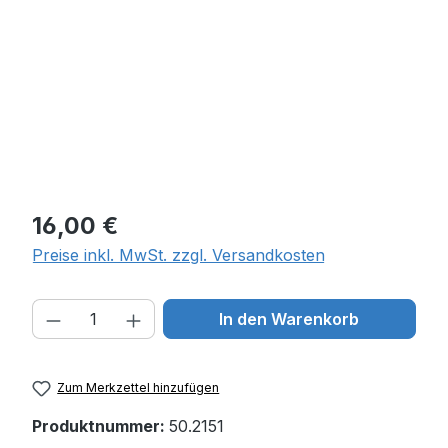
Regulärer Preis:
16,00 €
Preise inkl. MwSt. zzgl. Versandkosten
Produkt Anzahl: Gib den gewünschten W
In den Warenkorb
Zum Merkzettel hinzufügen
Produktnummer:
50.2151