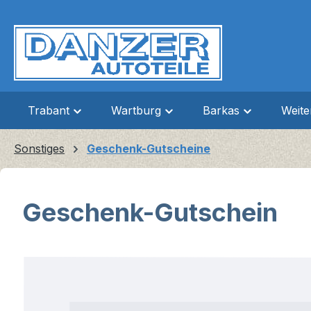
m Hauptinhalt springen
Zur Suche springen
Zur Hauptnavigation springen
Trabant
Wartburg
Barkas
Weit
Sonstiges
Geschenk-Gutscheine
Geschenk-Gutschein
Bildergalerie überspringen