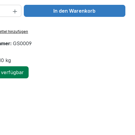
 Anzahl: Gib den gewünschten Wert ein 
In den Warenkorb
ttel hinzufügen
mmer:
GS0009
10 kg
 verfügbar