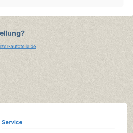
ellung?
er-autoteile.de
Service