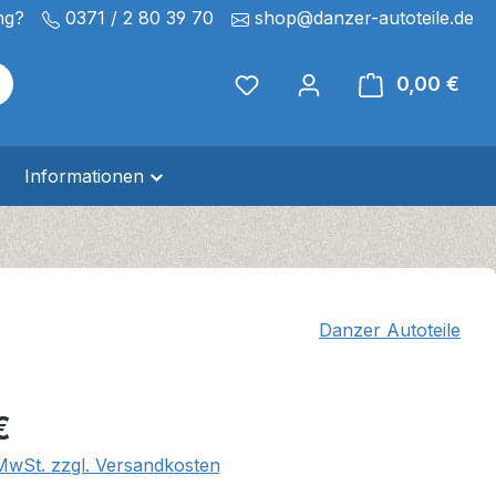
ng?
0371 / 2 80 39 70
shop@danzer-autoteile.de
0,00 €
Ware
Informationen
Danzer Autoteile
eis:
€
 MwSt. zzgl. Versandkosten