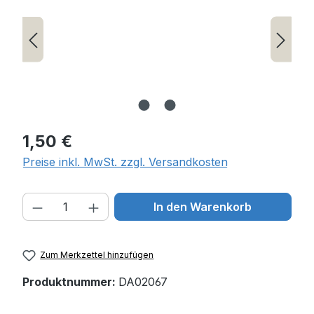
Regulärer Preis:
1,50 €
Preise inkl. MwSt. zzgl. Versandkosten
Produkt Anzahl: Gib den gewünschten W
In den Warenkorb
Zum Merkzettel hinzufügen
Produktnummer:
DA02067