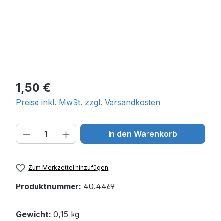
Regulärer Preis:
1,50 €
Preise inkl. MwSt. zzgl. Versandkosten
Produkt Anzahl: Gib den gewünschten W
In den Warenkorb
Zum Merkzettel hinzufügen
Produktnummer:
40.4469
Gewicht:
0,15 kg