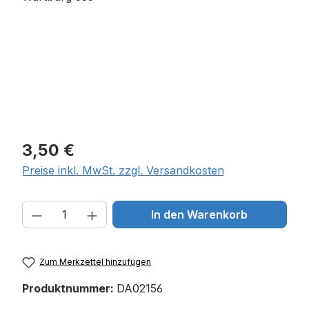
Regulärer Preis:
3,50 €
Preise inkl. MwSt. zzgl. Versandkosten
Produkt Anzahl: Gib den gewünschten W
In den Warenkorb
Zum Merkzettel hinzufügen
Produktnummer:
DA02156