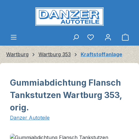
Zum Hauptinhalt springen
Ware
Wartburg
Wartburg 353
Kraftstoffanlage
Gummiabdichtung Flansch
Tankstutzen Wartburg 353,
orig.
Danzer Autoteile
Bildergalerie überspringen