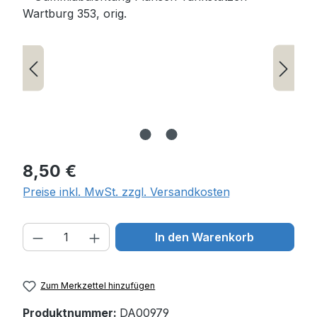
Regulärer Preis:
8,50 €
Preise inkl. MwSt. zzgl. Versandkosten
Produkt Anzahl: Gib den gewünschten W
In den Warenkorb
Zum Merkzettel hinzufügen
Produktnummer:
DA00979