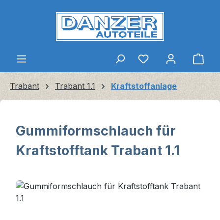
Zum Hauptinhalt springen
Ware
Trabant
Trabant 1.1
Kraftstoffanlage
Gummiformschlauch für
Kraftstofftank Trabant 1.1
Bildergalerie überspringen