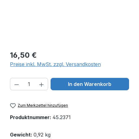
Regulärer Preis:
16,50 €
Preise inkl. MwSt. zzgl. Versandkosten
Produkt Anzahl: Gib den gewünschten W
In den Warenkorb
Zum Merkzettel hinzufügen
Produktnummer:
45.2371
Gewicht:
0,92 kg