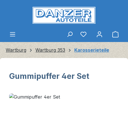
Zum Hauptinhalt springen
Ware
Wartburg
Wartburg 353
Karosserieteile
Gummipuffer 4er Set
Bildergalerie überspringen