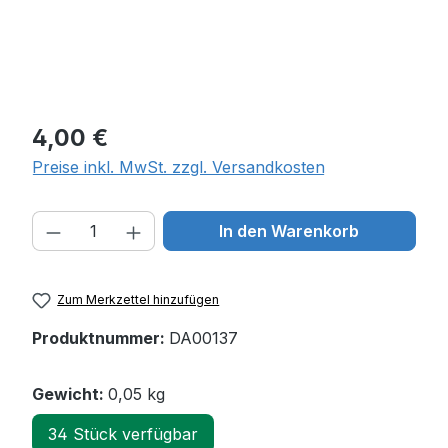
Regulärer Preis:
4,00 €
Preise inkl. MwSt. zzgl. Versandkosten
Produkt Anzahl: Gib den gewünschten W
In den Warenkorb
Zum Merkzettel hinzufügen
Produktnummer:
DA00137
Gewicht:
0,05 kg
34 Stück verfügbar