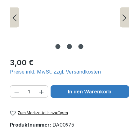
Regulärer Preis:
3,00 €
Preise inkl. MwSt. zzgl. Versandkosten
Produkt Anzahl: Gib den gewünschten W
In den Warenkorb
Zum Merkzettel hinzufügen
Produktnummer:
DA00975