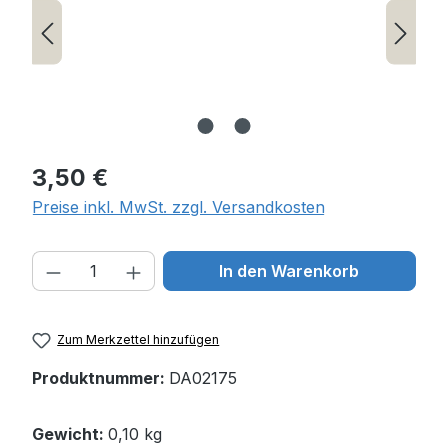
Regulärer Preis:
3,50 €
Preise inkl. MwSt. zzgl. Versandkosten
Produkt Anzahl: Gib den gewünschten W
In den Warenkorb
Zum Merkzettel hinzufügen
Produktnummer:
DA02175
Gewicht:
0,10 kg