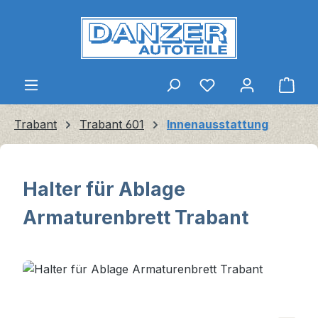
Zum Hauptinhalt springen
Ware
Trabant
Trabant 601
Innenausstattung
Halter für Ablage
Armaturenbrett Trabant
Bildergalerie überspringen