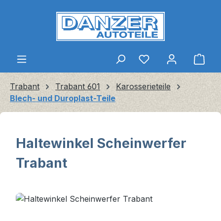
Zum Hauptinhalt springen
Ware
Trabant
Trabant 601
Karosserieteile
Blech- und Duroplast-Teile
Haltewinkel Scheinwerfer
Trabant
Bildergalerie überspringen