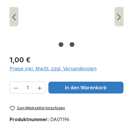
Regulärer Preis:
1,00 €
Preise inkl. MwSt. zzgl. Versandkosten
Produkt Anzahl: Gib den gewünschten W
In den Warenkorb
Zum Merkzettel hinzufügen
Produktnummer:
DA01196