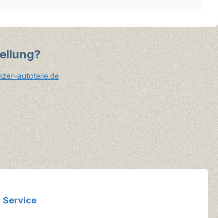
ellung?
er-autoteile.de
Service