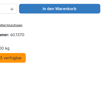
 Anzahl: Gib den gewünschten Wert ein 
In den Warenkorb
ttel hinzufügen
mmer:
60.1370
00 kg
5 verfügbar