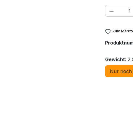
Produkt
Zum Merkze
Produktnu
Gewicht:
2,
Nur noch 