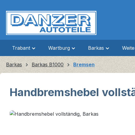
m Hauptinhalt springen
Zur Suche springen
Zur Hauptnavigation springen
Trabant
Wartburg
Barkas
Weit
Barkas
Barkas B1000
Bremsen
Handbremshebel vollstä
Bildergalerie überspringen