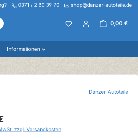
ng?
0371 / 2 80 39 70
shop@danzer-autoteile.de
0,00 €
Ware
Informationen
Danzer Autoteile
eis:
€
 MwSt. zzgl. Versandkosten