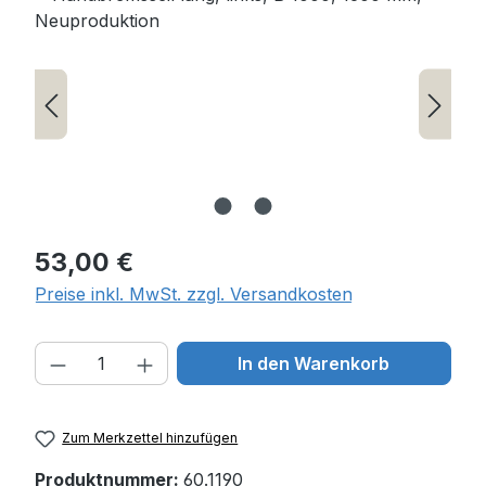
Regulärer Preis:
53,00 €
Preise inkl. MwSt. zzgl. Versandkosten
Produkt Anzahl: Gib den gewünschten W
In den Warenkorb
Zum Merkzettel hinzufügen
Produktnummer:
60.1190