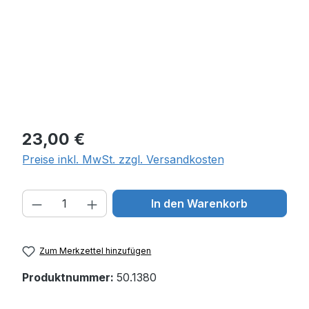
Regulärer Preis:
23,00 €
Preise inkl. MwSt. zzgl. Versandkosten
Produkt Anzahl: Gib den gewünschten W
In den Warenkorb
Zum Merkzettel hinzufügen
Produktnummer:
50.1380