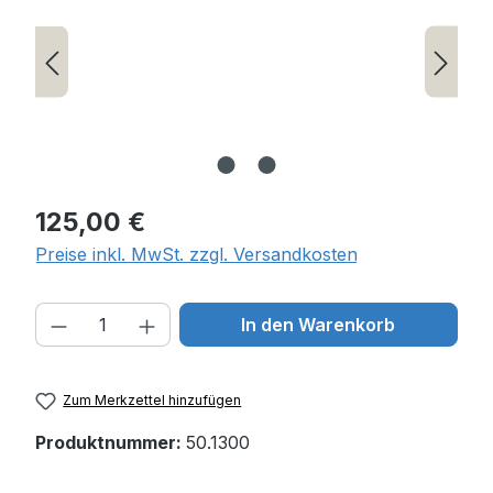
Regulärer Preis:
125,00 €
Preise inkl. MwSt. zzgl. Versandkosten
Produkt Anzahl: Gib den gewünschten W
In den Warenkorb
Zum Merkzettel hinzufügen
Produktnummer:
50.1300