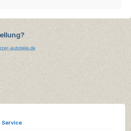
ellung?
er-autoteile.de
Service