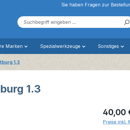
Sie haben Fragen zur Bestellu
ere Marken
Spezialwerkzeuge
Sonstiges
tburg 1.3
burg 1.3
Regulärer Pr
40,00 
Preise inkl.