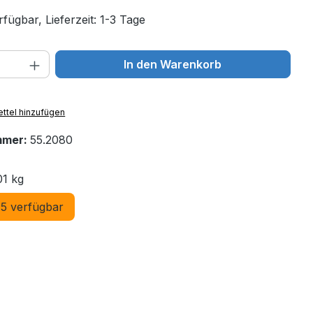
fügbar, Lieferzeit: 1-3 Tage
 Anzahl: Gib den gewünschten Wert ein 
In den Warenkorb
ttel hinzufügen
mmer:
55.2080
01 kg
5 verfügbar