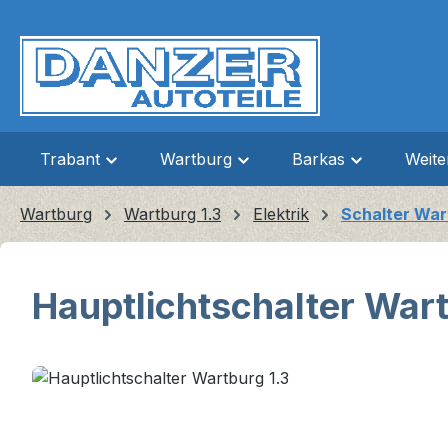
m Hauptinhalt springen
Zur Suche springen
Zur Hauptnavigation springen
Trabant
Wartburg
Barkas
Weit
Wartburg
Wartburg 1.3
Elektrik
Schalter War
Hauptlichtschalter Wart
Bildergalerie überspringen