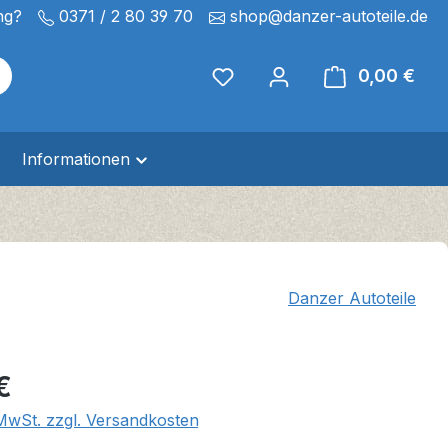
ng?
0371 / 2 80 39 70
shop@danzer-autoteile.de
0,00 €
Ware
Informationen
Danzer Autoteile
eis:
€
 MwSt. zzgl. Versandkosten