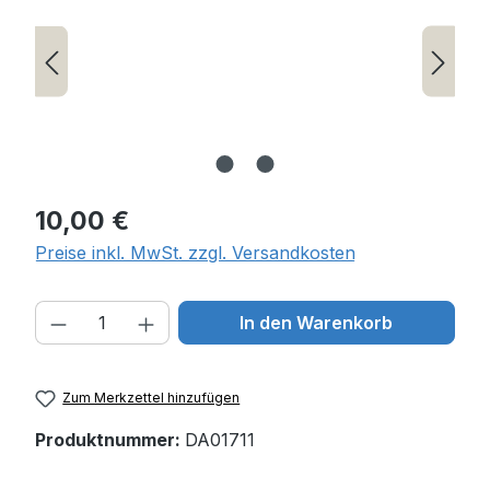
Regulärer Preis:
10,00 €
Preise inkl. MwSt. zzgl. Versandkosten
Produkt Anzahl: Gib den gewünschten W
In den Warenkorb
Zum Merkzettel hinzufügen
Produktnummer:
DA01711