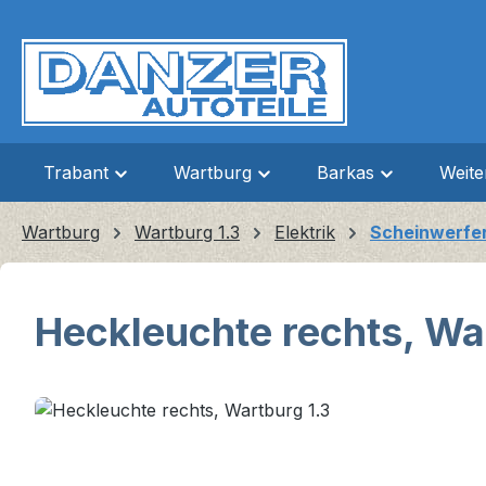
m Hauptinhalt springen
Zur Suche springen
Zur Hauptnavigation springen
Trabant
Wartburg
Barkas
Weit
Wartburg
Wartburg 1.3
Elektrik
Scheinwerfer
Heckleuchte rechts, Wa
Bildergalerie überspringen