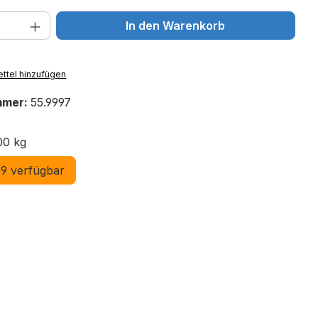
 Anzahl: Gib den gewünschten Wert ein 
In den Warenkorb
ttel hinzufügen
mmer:
55.9997
00 kg
9 verfügbar