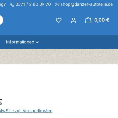
ng?
0371 / 2 80 39 70
shop@danzer-autoteile.de
0,00 €
Ware
Informationen
eis:
€
 MwSt. zzgl. Versandkosten