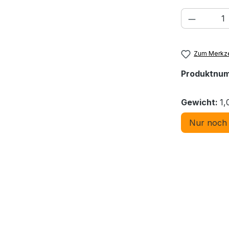
Produkt
Zum Merkze
Produktnu
Gewicht:
1,
Nur noch 