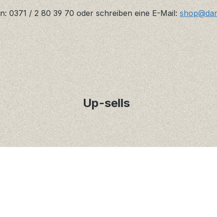
n: 0371 / 2 80 39 70 oder schreiben eine E-Mail:
shop@danz
Up-sells