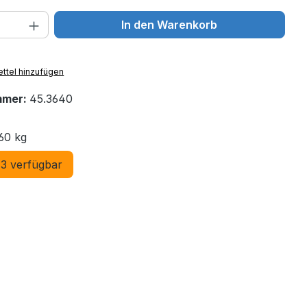
 Anzahl: Gib den gewünschten Wert ein 
In den Warenkorb
ttel hinzufügen
mmer:
45.3640
60 kg
3 verfügbar