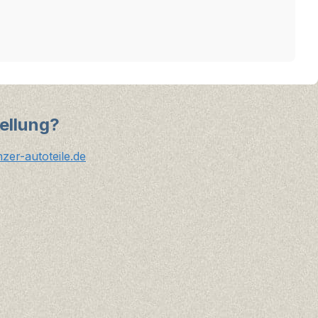
ellung?
er-autoteile.de