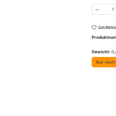
Produkt
Zum Merkze
Produktnu
Gewicht:
0,
Nur noch 