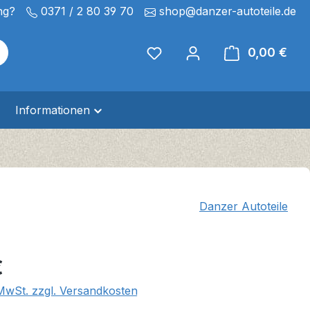
ng?
0371 / 2 80 39 70
shop@danzer-autoteile.de
0,00 €
Ware
Informationen
1
Danzer Autoteile
eis:
€
 MwSt. zzgl. Versandkosten