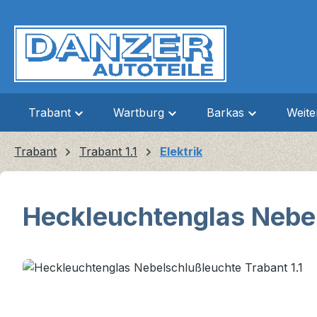
m Hauptinhalt springen
Zur Suche springen
Zur Hauptnavigation springen
Trabant
Wartburg
Barkas
Weit
Trabant
Trabant 1.1
Elektrik
Heckleuchtenglas Nebel
Bildergalerie überspringen