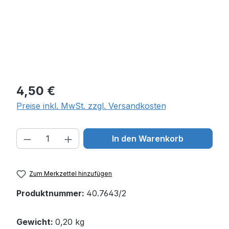
Regulärer Preis:
4,50 €
Preise inkl. MwSt. zzgl. Versandkosten
Produkt Anzahl: Gib den gewünschten W
In den Warenkorb
Zum Merkzettel hinzufügen
Produktnummer:
40.7643/2
Gewicht:
0,20 kg