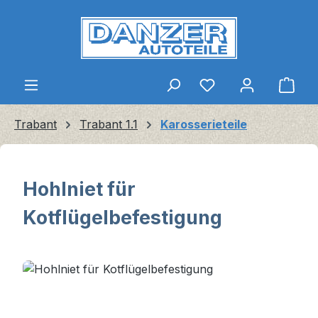
Zum Hauptinhalt springen
Ware
Trabant
Trabant 1.1
Karosserieteile
Hohlniet für
Kotflügelbefestigung
Bildergalerie überspringen