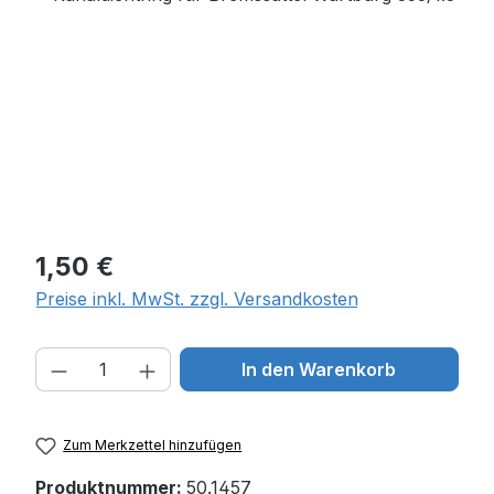
Regulärer Preis:
1,50 €
Preise inkl. MwSt. zzgl. Versandkosten
Produkt Anzahl: Gib den gewünschten W
In den Warenkorb
Zum Merkzettel hinzufügen
Produktnummer:
50.1457