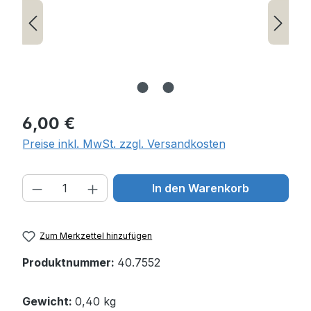
Regulärer Preis:
6,00 €
Preise inkl. MwSt. zzgl. Versandkosten
Produkt Anzahl: Gib den gewünschten W
In den Warenkorb
Zum Merkzettel hinzufügen
Produktnummer:
40.7552
Gewicht:
0,40 kg