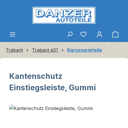
Zum Hauptinhalt springen
Ware
Trabant
Trabant 601
Karosserieteile
Kantenschutz
Einstiegsleiste, Gummi
Bildergalerie überspringen