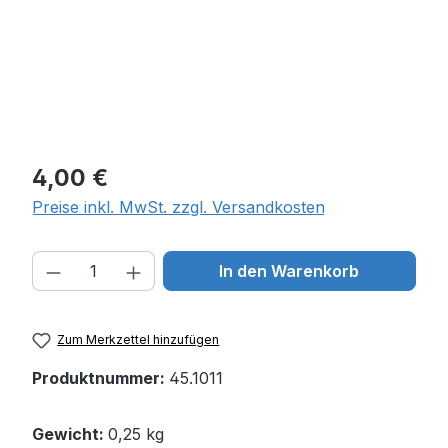
Regulärer Preis:
4,00 €
Preise inkl. MwSt. zzgl. Versandkosten
Produkt Anzahl: Gib den gewünschten W
In den Warenkorb
Zum Merkzettel hinzufügen
Produktnummer:
45.1011
Gewicht:
0,25 kg