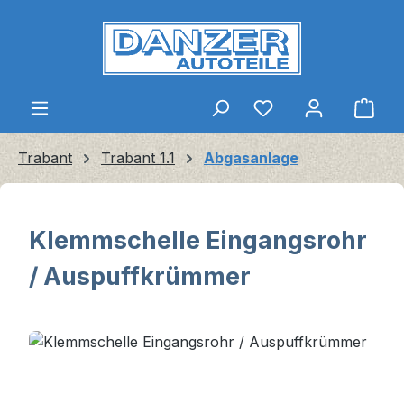
Zum Hauptinhalt springen
Ware
Trabant
Trabant 1.1
Abgasanlage
Klemmschelle Eingangsrohr
/ Auspuffkrümmer
Bildergalerie überspringen