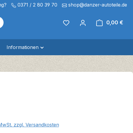
ng?
0371 / 2 80 39 70
shop@danzer-autoteile.de
0,00 €
Ware
Informationen
eis:
 MwSt. zzgl. Versandkosten