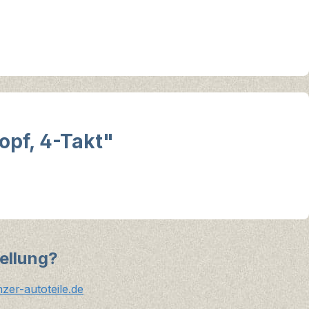
opf, 4-Takt"
ellung?
er-autoteile.de