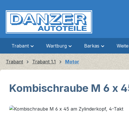
m Hauptinhalt springen
Zur Suche springen
Zur Hauptnavigation springen
Trabant
Wartburg
Barkas
Weit
Trabant
Trabant 1.1
Motor
Kombischraube M 6 x 45
Bildergalerie überspringen