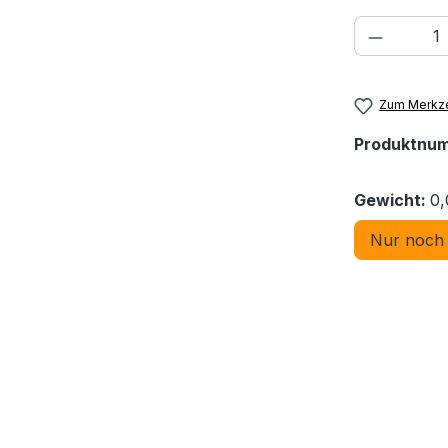
Produkt
Zum Merkze
Produktnu
Gewicht:
0,
Nur noch 