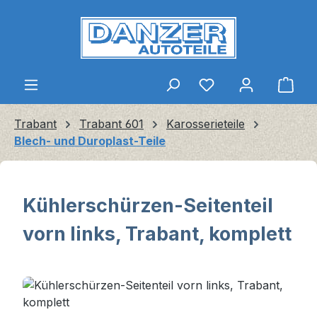
Zum Hauptinhalt springen
Ware
Trabant
Trabant 601
Karosserieteile
Blech- und Duroplast-Teile
Kühlerschürzen-Seitenteil
vorn links, Trabant, komplett
Bildergalerie überspringen