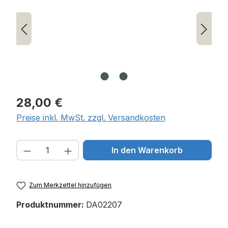
Regulärer Preis:
28,00 €
Preise inkl. MwSt. zzgl. Versandkosten
Produkt Anzahl: Gib den gewünschten W
In den Warenkorb
Zum Merkzettel hinzufügen
Produktnummer:
DA02207